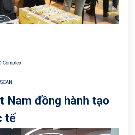
YO Complex
 ASEAN
ệt Nam đồng hành tạo
c tế