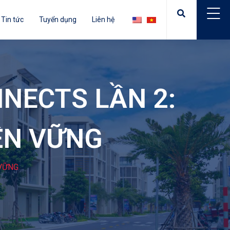
Tin tức
Tuyển dụng
Liên hệ
NECTS LẦN 2:
BỀN VỮNG
 VỮNG