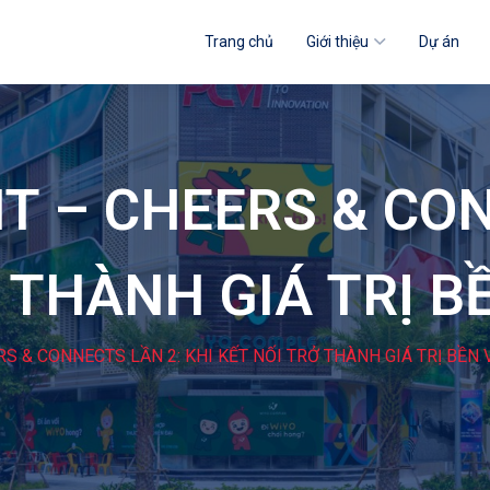
Trang chủ
Giới thiệu
Dự án
T – CHEERS & CON
Ở THÀNH GIÁ TRỊ 
S & CONNECTS LẦN 2: KHI KẾT NỐI TRỞ THÀNH GIÁ TRỊ BỀN