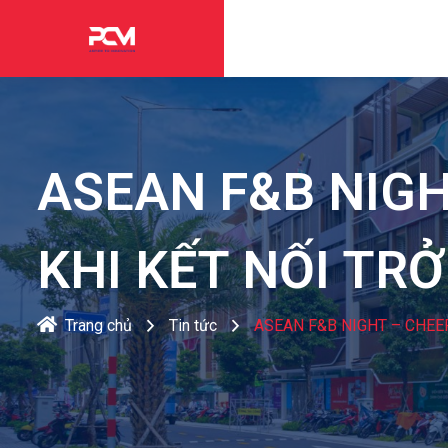
ASEAN F&B NIGH
KHI KẾT NỐI TR
Trang chủ
Tin tức
ASEAN F&B NIGHT – CHEER