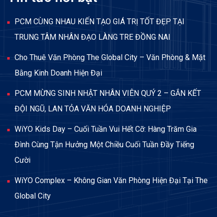
PCM CÙNG NHAU KIẾN TẠO GIÁ TRỊ TỐT ĐẸP TẠI
TRUNG TÂM NHÂN ĐẠO LÀNG TRE ĐỒNG NAI
Cho Thuê Văn Phòng The Global City – Văn Phòng & Mặt
Bằng Kinh Doanh Hiện Đại
PCM MỪNG SINH NHẬT NHÂN VIÊN QUÝ 2 – GẮN KẾT
ĐỘI NGŨ, LAN TỎA VĂN HÓA DOANH NGHIỆP
WiYO Kids Day – Cuối Tuần Vui Hết Cỡ: Hàng Trăm Gia
Đình Cùng Tận Hưởng Một Chiều Cuối Tuần Đầy Tiếng
Cười
WiYO Complex – Không Gian Văn Phòng Hiện Đại Tại The
Global City