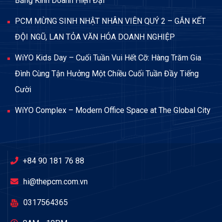
Bằng Kinh Doanh Hiện Đại
PCM MỪNG SINH NHẬT NHÂN VIÊN QUÝ 2 – GẮN KẾT
ĐỘI NGŨ, LAN TỎA VĂN HÓA DOANH NGHIỆP
WiYO Kids Day – Cuối Tuần Vui Hết Cỡ: Hàng Trăm Gia
Đình Cùng Tận Hưởng Một Chiều Cuối Tuần Đầy Tiếng
Cười
WiYO Complex – Modern Office Space at The Global City
+84 90 181 76 88
hi@thepcm.com.vn
0317564365