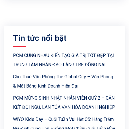
Tin tức nổi bật
PCM CÙNG NHAU KIẾN TẠO GIÁ TRỊ TỐT ĐẸP TẠI
TRUNG TÂM NHÂN ĐẠO LÀNG TRE ĐỒNG NAI
Cho Thuê Văn Phòng The Global City – Văn Phòng
& Mặt Bằng Kinh Doanh Hiện Đại
PCM MỪNG SINH NHẬT NHÂN VIÊN QUÝ 2 – GẮN
KẾT ĐỘI NGŨ, LAN TỎA VĂN HÓA DOANH NGHIỆP
WiYO Kids Day – Cuối Tuần Vui Hết Cỡ: Hàng Trăm
Gia Đình Cùng Tận Hưởng Một Chiều Cuối Tuần Đầy