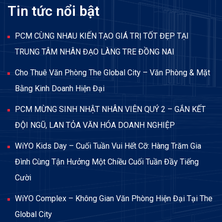
Tin tức nổi bật
PCM CÙNG NHAU KIẾN TẠO GIÁ TRỊ TỐT ĐẸP TẠI
TRUNG TÂM NHÂN ĐẠO LÀNG TRE ĐỒNG NAI
Cho Thuê Văn Phòng The Global City – Văn Phòng & Mặt
Bằng Kinh Doanh Hiện Đại
PCM MỪNG SINH NHẬT NHÂN VIÊN QUÝ 2 – GẮN KẾT
ĐỘI NGŨ, LAN TỎA VĂN HÓA DOANH NGHIỆP
WiYO Kids Day – Cuối Tuần Vui Hết Cỡ: Hàng Trăm Gia
Đình Cùng Tận Hưởng Một Chiều Cuối Tuần Đầy Tiếng
Cười
WiYO Complex – Không Gian Văn Phòng Hiện Đại Tại The
Global City